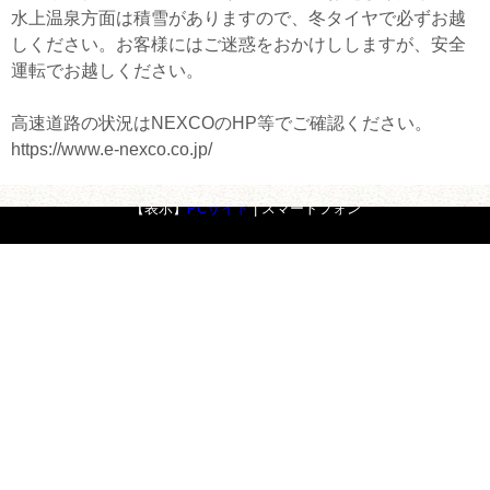
水上温泉方面は積雪がありますので、冬タイヤで必ずお越
しください。お客様にはご迷惑をおかけししますが、安全
運転でお越しください。
高速道路の状況はNEXCOのHP等でご確認ください。
https://www.e-nexco.co.jp/
Copyright ©Minakami Tourism Association. All Rights Reserved.
【表示】
PCサイト
| スマートフォン