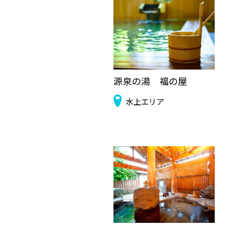
源泉の湯 福の屋
水上エリア