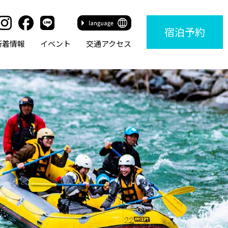
宿泊
予約
新着情報
イベント
交通アクセス