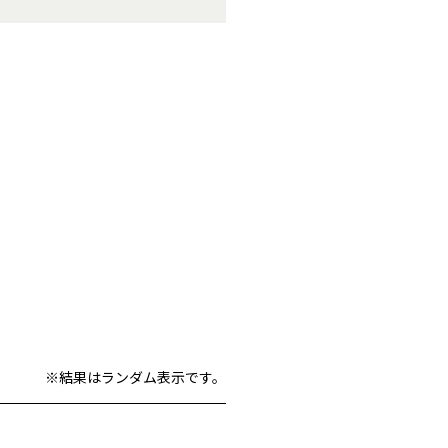
※結果はランダム表示です。