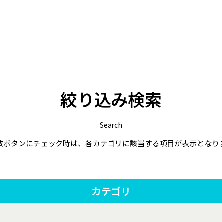
絞り込み検索
Search
数ボタンにチェック時は、
各カテゴリに該当する項目が表示となり
カテゴリ