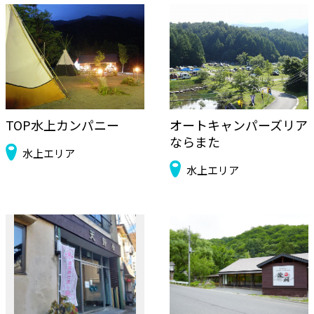
TOP水上カンパニー
オートキャンパーズリア
ならまた
水上エリア
水上エリア