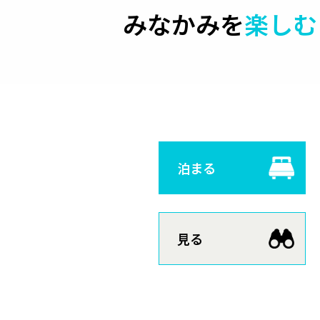
みなかみを
楽しむ
泊まる
見る