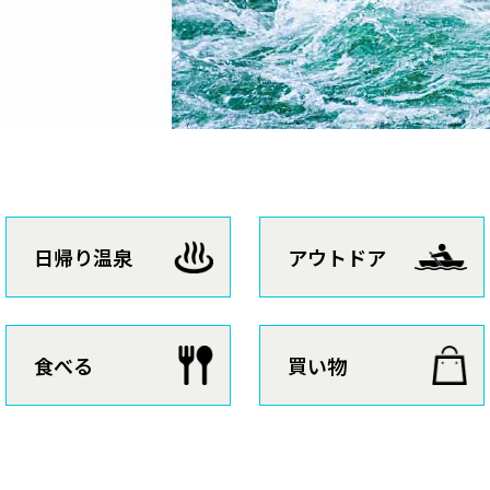
日帰り温泉
アウトドア
食べる
買い物