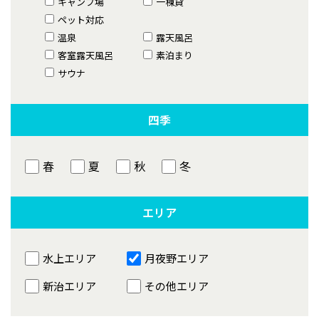
キャンプ場
一棟貸
ペット対応
温泉
露天風呂
客室露天風呂
素泊まり
サウナ
四季
春
夏
秋
冬
エリア
水上エリア
月夜野エリア
新治エリア
その他エリア