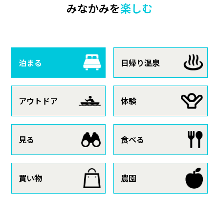
みなかみを
楽しむ
泊まる
日帰り温泉
アウトドア
体験
見る
食べる
買い物
農園