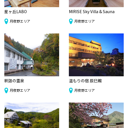
星ヶ丘LABO
MIRISE Sky Villa & Sauna
月夜野エリア
月夜野エリア
釈迦の霊泉
温もりの宿 辰巳館
月夜野エリア
月夜野エリア