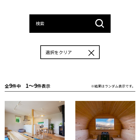
検索
選択をクリア
9
1～9
全
件中
件表示
※結果はランダム表示です。