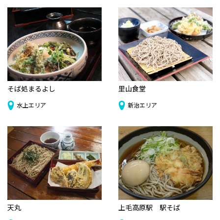
そば処まるよし
里山食堂
水上エリア
新治エリア
天丸
上毛高原駅 駅そば