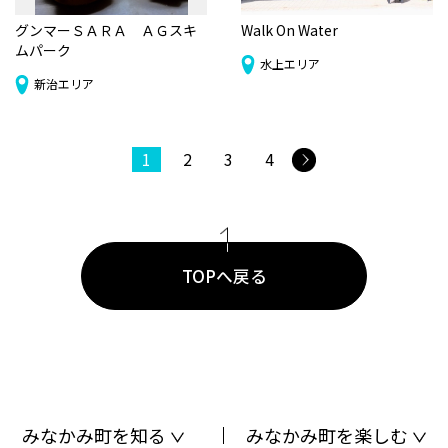
グンマーＳＡＲＡ ＡＧスキ
Walk On Water
ムパーク
水上エリア
新治エリア
投
1
2
3
4
稿
の
ペ
ー
TOPへ戻る
ジ
送
り
みなかみ町を知る
みなかみ町を楽しむ