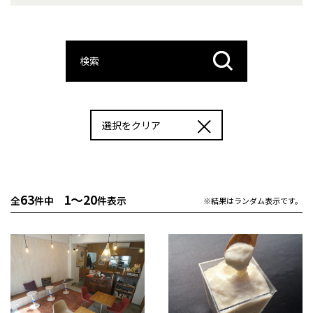
検索
選択をクリア
63
1～20
全
件中
件表示
※結果はランダム表示です。