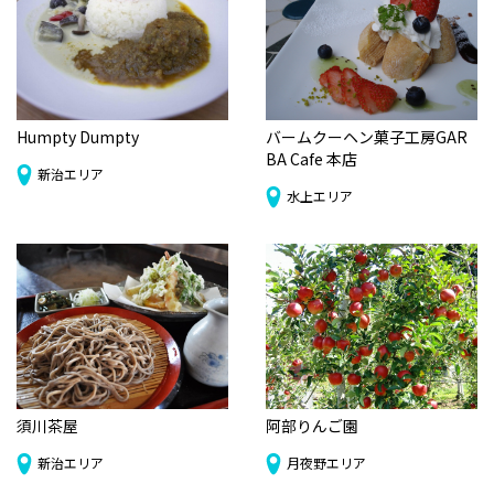
Humpty Dumpty
バームクーヘン菓子工房GAR
BA Cafe 本店
新治エリア
水上エリア
須川茶屋
阿部りんご園
新治エリア
月夜野エリア