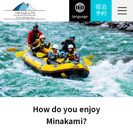
宿泊
予約
How do you enjoy
Minakami?