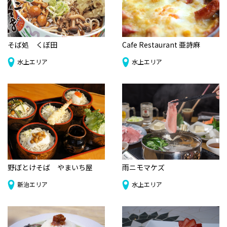
そば処 くぼ田
Cafe Restaurant 亜詩麻
水上エリア
水上エリア
野ぼとけそば やまいち屋
雨ニモマケズ
新治エリア
水上エリア