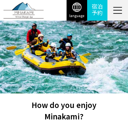
宿泊
予約
How do you enjoy
Minakami?