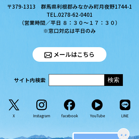
〒379-1313 群馬県利根郡みなかみ町月夜野1744-1
TEL.0278-62-0401
（営業時間／平日 ８：３０〜１７：３０）
※窓口対応は平日のみ
メールはこちら
サイト内検索
X
Instagram
facebook
YouTube
LINE