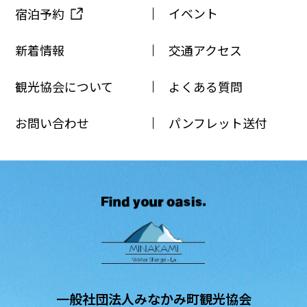
イベント
宿泊予約
新着情報
交通アクセス
観光協会について
よくある質問
お問い合わせ
パンフレット送付
一般社団法人みなかみ町観光協会