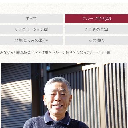
すべて
フルーツ狩り(23)
リラクゼーション(1)
たくみの里(1)
体験(たくみの里)(8)
その他(7)
みなかみ町観光協会TOP
>
体験
>
フルーツ狩り
> たむらブルーベリー園