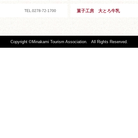
菓子工房 大とろ牛乳
TEL.0278-72-1700
Copyright ©Minakami Tourism Association. All Rights Reserved.