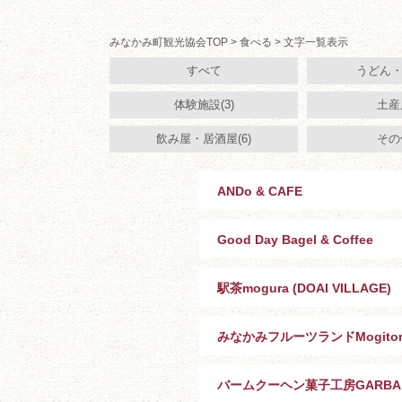
みなかみ町観光協会TOP
>
食べる
> 文字一覧表示
すべて
うどん・そ
体験施設(3)
土産店
飲み屋・居酒屋(6)
その他
ANDo & CAFE
Good Day Bagel & Coffee
駅茶mogura (DOAI VILLAGE)
みなかみフルーツランドMogitor