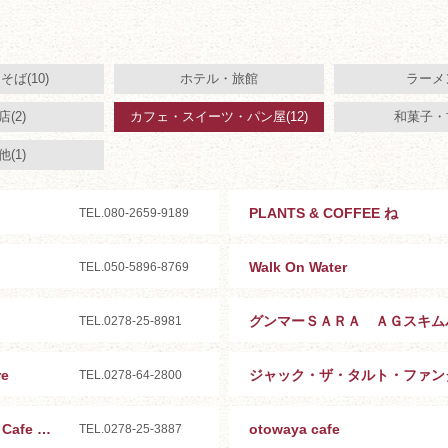
ば(10)
ホテル・旅館
ラーメン
(2)
カフェ・スイーツ・パン屋(12)
和菓子・
(1)
PLANTS & COFFEE ね
TEL.080-2659-9189
Walk On Water
TEL.050-5896-8769
グンマーＳＡＲＡ ＡＧスキム
TEL.0278-25-8981
e
ジャック・ザ・タルト・ファン
TEL.0278-64-2800
バームクーヘン菓子工房GARBA Cafe 本店
otowaya cafe
TEL.0278-25-3887