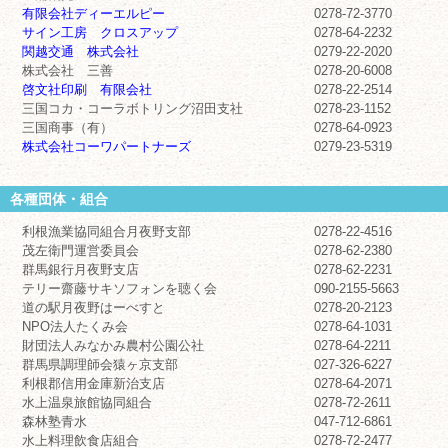
有限会社ディーエルピー
0278-72-3770
サイン工房 クロスアップ
0278-64-2232
関越交通 株式会社
0279-22-2020
株式会社 三善
0278-20-6008
啓文社印刷 有限会社
0278-22-2514
三国コカ・コーラボトリング沼田支社
0278-23-1152
三国商事（有）
0278-64-0923
株式会社コーワパートナーズ
0279-23-5319
各種団体・組合
利根漁業協同組合月夜野支部
0278-22-4516
茂左衛門運営委員会
0278-62-2380
群馬銀行月夜野支店
0278-62-2231
テリー齋藤サキソフォンを聴く会
090-2155-5663
道の駅月夜野はーべすと
0278-20-2123
NPO法人たくみ会
0278-64-1031
財団法人みなかみ農村公園公社
0278-64-2211
群馬県調理師会猿ヶ京支部
027-326-6227
利根郡信用金庫新治支店
0278-64-2071
水上温泉旅館協同組合
0278-72-2611
森林塾青水
047-712-6861
水上料理飲食店組合
0278-72-2477