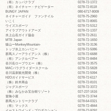
（有）カッパクラブ
0278-72-1372
（有）ネイチャー・ナビゲーター
0278-72-8118
BUNGY JAPAN
080-6717-8009
ネイチャーガイド ファンテイル
0278-75-2960
いこく
0278-72-8065
ウイズスポーツ
0278-72-5312
アイラブアウトドアーズ
0278-72-1337
水上山岳ガイド協会
0278-72-2611
MTB Japan
0278-72-1650
猿山ーMonkeyMountain-
0278-72-3136
トップ水上カンパニー
0278-72-5086
群馬スノーアライアンス（株）
0278-72-6688
（有）アンクルベアー
0278-72-8484
谷川岳ロープウエー（株）
0278-72-3575
MACパラグライダースクール
0278-72-5828
谷川温泉観光開発（株）
0278-72-5094
H2Oガイドサービス
0278-72-6117
（株）鈴木商会
0278-72-8101
ジャグスポーツ
0278-72-3372
（株）みなかみ宝台樹リゾート
027-237-1616
冒険小屋
0278-72-3744
群馬カントリークラブ
0278-64-0321
（有）マックス
0278-72-4844
イーストウインド・プロダクション
0278-72-9292