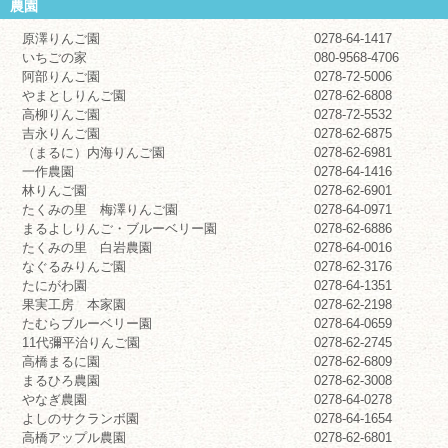
農園
原澤りんご園
0278-64-1417
いちごの家
080-9568-4706
阿部りんご園
0278-72-5006
やまとしりんご園
0278-62-6808
高柳りんご園
0278-72-5532
吉永りんご園
0278-62-6875
（まるに）内海りんご園
0278-62-6981
一作農園
0278-64-1416
林りんご園
0278-62-6901
たくみの里 梅澤りんご園
0278-64-0971
まるよしりんご・ブルーベリー園
0278-62-6886
たくみの里 白岩農園
0278-64-0016
なぐるみりんご園
0278-62-3176
たにがわ園
0278-64-1351
果実工房 本家園
0278-62-2198
たむらブルーベリー園
0278-64-0659
11代彌平治りんご園
0278-62-2745
高橋まるに園
0278-62-6809
まるひろ農園
0278-62-3008
やなぎ農園
0278-64-0278
よしのサクランボ園
0278-64-1654
高橋アップル農園
0278-62-6801