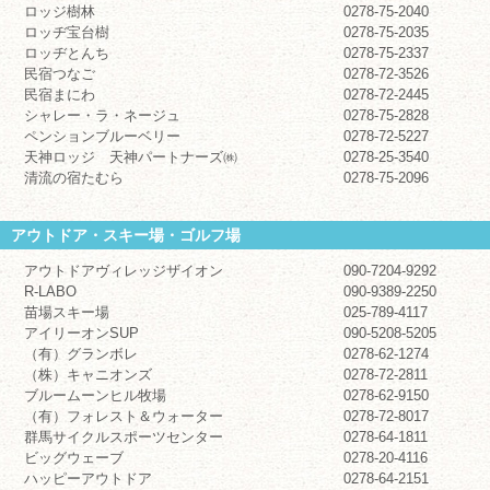
ロッジ樹林
0278-75-2040
ロッヂ宝台樹
0278-75-2035
ロッヂとんち
0278-75-2337
民宿つなご
0278-72-3526
民宿まにわ
0278-72-2445
シャレー・ラ・ネージュ
0278-75-2828
ペンションブルーベリー
0278-72-5227
天神ロッジ 天神パートナーズ㈱
0278-25-3540
清流の宿たむら
0278-75-2096
アウトドア・スキー場・ゴルフ場
アウトドアヴィレッジザイオン
090-7204-9292
R-LABO
090-9389-2250
苗場スキー場
025-789-4117
アイリーオンSUP
090-5208-5205
（有）グランボレ
0278-62-1274
（株）キャニオンズ
0278-72-2811
ブルームーンヒル牧場
0278-62-9150
（有）フォレスト＆ウォーター
0278-72-8017
群馬サイクルスポーツセンター
0278-64-1811
ビッグウェーブ
0278-20-4116
ハッピーアウトドア
0278-64-2151