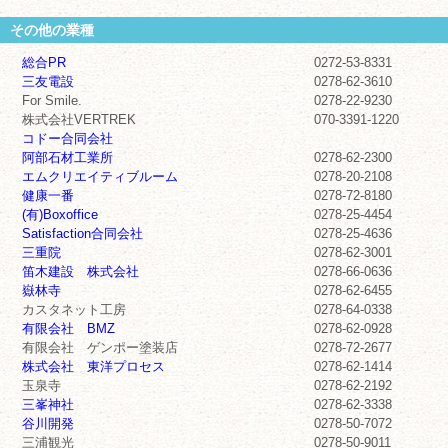
その他の業種
総合PR
0272-53-8331
三友電設
0278-62-3610
For Smile.
0278-22-9230
株式会社VERTREK
070-3391-1220
コドー合同会社
阿部石材工業所
0278-62-2300
エムクリエイティブルーム
0278-20-2108
健康一番
0278-72-8180
(有)Boxoffice
0278-25-4454
Satisfaction合同会社
0278-25-4636
三重院
0278-62-3001
笛木建設 株式会社
0278-66-0636
嶽林寺
0278-62-6455
カスタネット工房
0278-64-0338
有限会社 BMZ
0278-62-0928
有限会社 ゲンポー塗装店
0278-72-2677
株式会社 東洋プロセス
0278-62-1414
玉泉寺
0278-62-2192
三峯神社
0278-62-3338
谷川開発
0278-50-7072
三浦観光
0278-50-9011