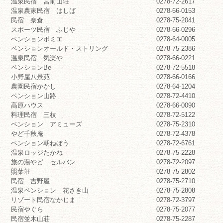
温泉民宿 宮前山荘
0278-72-2617
温泉農家民宿 はしば
0278-66-0153
民宿 奈倉
0278-75-2041
スポーツ民宿 ふじや
0278-66-0296
ペンションポミエ
0278-64-0005
ペンションオールド・ストリング
0278-75-2386
温泉民宿 気楽や
0278-66-0221
ペンションBe
0278-72-5518
小野屋八景苑
0278-66-0166
農園民宿かかし
0278-64-1204
ペンション山路
0278-72-4410
高原ハウス
0278-66-0090
料理民宿 三枝
0278-72-5122
ペンション アミューズ
0278-75-2310
やど千秋庵
0278-72-4378
ペンション朝ねぼう
0278-72-6761
温泉ロッジたかね
0278-75-2228
旅の湯やど セルバン
0278-72-2097
照葉荘
0278-75-2802
民宿 吉野屋
0278-75-2710
温泉ペンション 花さき山
0278-75-2808
リゾート民宿なかじま
0278-72-3797
民宿やぐら
0278-75-2077
民宿並木山荘
0278-75-2287