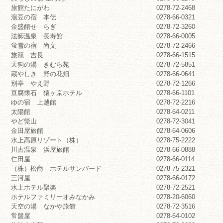
旅館たにがわ
0278-72-2468
湯豆の宿 本伝
0278-66-0321
金盛館せゝらぎ
0278-72-3260
法師温泉 長寿館
0278-66-0005
蛍雪の宿 尚文
0278-72-2466
旅籠 吉長
0278-66-1515
天狗の湯 きむら苑
0278-72-5851
蔵やしき 野の花畑
0278-66-0641
別亭 やえ野
0278-72-1266
豆腐懐石 猿ヶ京ホテル
0278-66-1101
ゆの宿 上越館
0278-72-2216
太陽館
0278-64-0211
やど筦山
0278-72-3041
金田屋旅館
0278-64-0606
水上高原リゾート（株）
0278-75-2222
川古温泉 浜屋旅館
0278-66-0888
仁田屋
0278-66-0114
（株）松商 ホテルサンバード
0278-75-2321
三河屋
0278-66-0172
水上ホテル聚楽
0278-72-2521
ホテルファミリーオみなかみ
0278-20-6060
天空の湯 なかや旅館
0278-72-3516
常盤屋
0278-64-0102