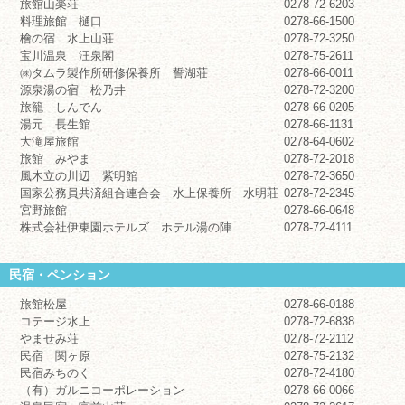
旅館山楽荘
0278-72-6203
料理旅館 樋口
0278-66-1500
檜の宿 水上山荘
0278-72-3250
宝川温泉 汪泉閣
0278-75-2611
㈱タムラ製作所研修保養所 誓湖荘
0278-66-0011
源泉湯の宿 松乃井
0278-72-3200
旅籠 しんでん
0278-66-0205
湯元 長生館
0278-66-1131
大滝屋旅館
0278-64-0602
旅館 みやま
0278-72-2018
風木立の川辺 紫明館
0278-72-3650
国家公務員共済組合連合会 水上保養所 水明荘
0278-72-2345
宮野旅館
0278-66-0648
株式会社伊東園ホテルズ ホテル湯の陣
0278-72-4111
民宿・ペンション
旅館松屋
0278-66-0188
コテージ水上
0278-72-6838
やませみ荘
0278-72-2112
民宿 関ヶ原
0278-75-2132
民宿みちのく
0278-72-4180
（有）ガルニコーポレーション
0278-66-0066