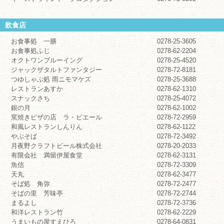
飲食店
お食事処 一膳
0278-25-3605
お食事処ふじ
0278-62-2204
オクトワンブルーイング
0278-25-4520
ジャックザタルトファンタジー
0278-72-8181
つゆしゃぶ処 雨ニモマケズ
0278-25-3688
レストランあすか
0278-62-1310
スナックさち
0278-25-4072
銀の月
0278-62-1002
窯焼きピザの店 ラ・ビエール
0278-72-2959
和風レストランしんりん
0278-62-1122
やぶそば
0278-72-3492
月夜野クラフトビール株式会社
0278-20-2033
有限会社 満留伊屋食堂
0278-62-3131
魚信
0278-72-3309
天丸
0278-62-3477
そば処 角弥
0278-72-2477
そばの里 芳味亭
0278-72-2744
まるよし
0278-72-3736
和洋レストラン竹
0278-62-2229
うまいもの屋すえひろ
0278-64-0831