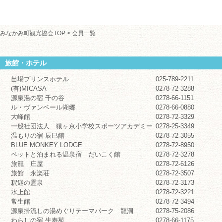
みなかみ町観光協会TOP
>
会員一覧
旅館・ホテル
苗場プリンスホテル
025-789-2211
(有)MICASA
0278-72-3288
源泉湯の宿 千の谷
0278-66-1151
ル・ヴァンベール湖郷
0278-66-0880
大峰館
0278-72-3329
一般社団法人 猿ヶ京小学校スポーツアカデミー
0278-25-3349
温もりの宿 辰巳館
0278-72-3055
BLUE MONKEY LODGE
0278-72-8950
ペットと泊まれる温泉宿 だいこく館
0278-72-3278
旅籠 庄屋
0278-72-6126
旅館 永楽荘
0278-72-3507
釈迦の霊泉
0278-72-3173
水上館
0278-72-3221
常生館
0278-72-3494
源泉掛流しの湯めぐりテーマパーク 龍洞
0278-75-2086
わらしの宿 生寿苑
0278-66-1175