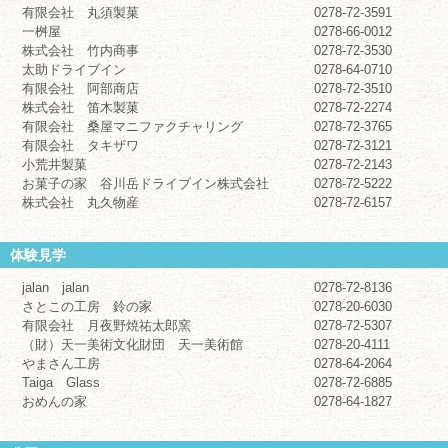
有限会社 丸須製菓
0278-72-3591
一桝屋
0278-66-0012
株式会社 竹内商事
0278-72-3530
太助ドライブイン
0278-64-0710
有限会社 阿部商店
0278-72-3510
株式会社 笛木製菓
0278-72-2274
有限会社 桑屋マニファクチャリング
0278-72-3765
有限会社 タキザワ
0278-72-3121
小荒井製菓
0278-72-2143
お菓子の家 谷川岳ドライブイン株式会社
0278-72-5222
株式会社 丸久物産
0278-72-6157
体験見学
jalan jalan
0278-72-8136
さとこの工房 鈴の家
0278-20-6030
有限会社 月夜野焼祐太郎窯
0278-72-5307
（財）天一美術文化財団 天一美術館
0278-20-4111
やまさん工房
0278-64-2064
Taiga Glass
0278-72-6885
おめんの家
0278-64-1827