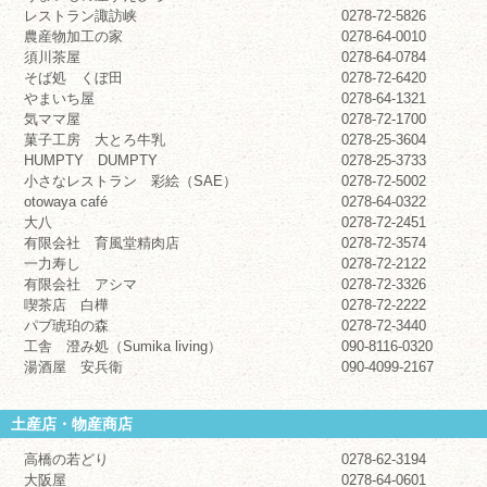
レストラン諏訪峡
0278-72-5826
農産物加工の家
0278-64-0010
須川茶屋
0278-64-0784
そば処 くぼ田
0278-72-6420
やまいち屋
0278-64-1321
気ママ屋
0278-72-1700
菓子工房 大とろ牛乳
0278-25-3604
HUMPTY DUMPTY
0278-25-3733
小さなレストラン 彩絵（SAE）
0278-72-5002
otowaya café
0278-64-0322
大八
0278-72-2451
有限会社 育風堂精肉店
0278-72-3574
一力寿し
0278-72-2122
有限会社 アシマ
0278-72-3326
喫茶店 白樺
0278-72-2222
パブ琥珀の森
0278-72-3440
工舎 澄み処（Sumika living）
090-8116-0320
湯酒屋 安兵衛
090-4099-2167
土産店・物産商店
高橋の若どり
0278-62-3194
大阪屋
0278-64-0601