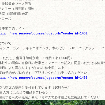
、物販飲食ブース設置
清掃委カヌー（洞元湖）開始
教室（開催時間未定）
場クローズ
み事前予約サイト
akata.in/new_reserve/courses/jugsports?center_id=1459
について
ティング、カヌー、キャニオニング、木のぼり、SUP、パックラフト、
（ただし、傷害保険料別途、１種目１名1,000円）
体験中の画像の肖像権の放棄とアンケートの記入に同意いただける健康
種目により異なりますがおおむね小学生以上
事前予約がお勧めです。下記リンクからお申し込みください
akata.in/new_reserve/courses/jugsports?center_id=1459
でも空席の案内と受付をしています（10時から）
加者の方には会場で粗品をプレゼント
用意するものや服装が異なりますので必ず担当社に確認してください