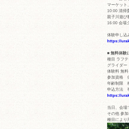
マーケット
10:00 
親子川遊び
16:00 会
体験申し込
https://ur
■ 無料体験
種目 ラフ
グライダー
体験料 無料
参加資格 
年齢制限 
申込方法 
https://ur
当日、会場
その他 参
種目により