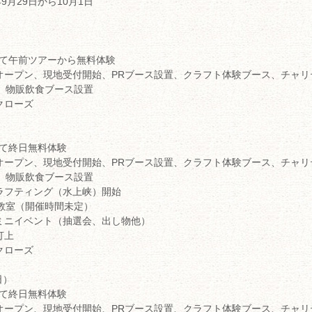
年9月29日から10月1日
社にて午前ツアーから無料体験
 会場オープン、現地受付開始、PRブース設置、クラフト体験ブース、チャ
、物販飲食ブース設置
場クローズ
社にて終日無料体験
 会場オープン、現地受付開始、PRブース設置、クラフト体験ブース、チャ
、物販飲食ブース設置
清掃ラフティング（水上峡）開始
教室（開催時間未定）
会場ミニイベント（抽選会、出し物他）
火打上
場クローズ
日）
社にて終日無料体験
 会場オープン、現地受付開始、PRブース設置、クラフト体験ブース、チャ