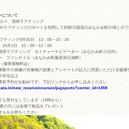
ーについて
カヌー、清掃ラフティング
ーやラフティングのボートを利用して利根川源流のみなかみ町の湖と川で
フティング9月30日 13：00～15：30
10月1日 10：00～12：00
清掃ラフティング ネイチャーナビゲーター（みなかみ町小日向）
 ファンテイル（みなかみ町藤原洞元湖畔）
料（傷害保険料込）
体験中の画像の肖像権の放棄とアンケートの記入に同意いただける健康
小学生以上
事前予約がお勧めです。下記リンクからお申し込みください
akata.in/new_reserve/courses/jugsports?center_id=1459
でも受付をしています（10時から）
加者の方には会場で粗品をプレゼント
オルをお持ちください