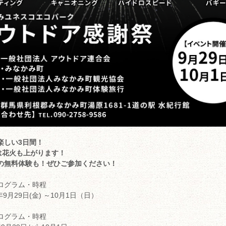
楽しい3日間！
には花火も上がります！
の無料体験も！ぜひご参加ください！
ログラム・時程
3年9月29日(金) ～10月1日（日）
ログラム・時程