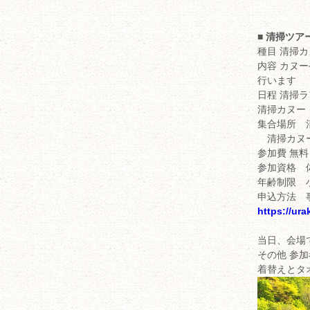
■ 清掃ツア
種目 清掃
内容 カヌ
行います
日程 清掃ラ
清掃カヌー 
集合場所 
清掃カヌー
参加費 無
参加資格 
年齢制限 
申込方法 
https://ur
当日、会場
その他 参
着替えとタ