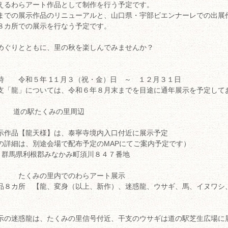
えるわらアート作品として制作を行う予定です。
までの展示作品のリニューアルと、山口県・宇部ビエンナーレでの出展
８カ所での展示を行なう予定です。
めぐりとともに、里の秋を楽しんでみませんか？
時 令和５年 1１月３（祝・金）日 ～ １２月３１日
支「龍」については、令和６年８月末までを目途に通年展示を予定して
道の駅たくみの里周辺
示作品【龍天様】は、泰寧寺境内入口付近に展示予定
の詳細は、別途会場で配布予定のMAPにてご案内予定です）
418 群馬県利根郡みなかみ町須川８４７番地
たくみの里内でのわらアート展示
品８カ所 【龍、変身（以上、新作）、迷惑龍、ウサギ、馬、イヌワシ
示の迷惑龍は、たくみの里信号付近、干支のウサギは道の駅芝生広場に