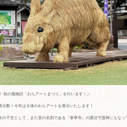
！ 秋の風物詩「わらアートまつり」を行います！／
展示数！今年は８体のわらアートを展示いたします！
年の干支として、また里の名刹である『泰寧寺』の護法守護神にもなっ