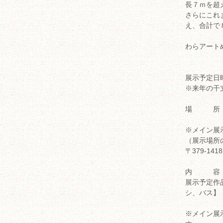
長７ｍを超
さらにこれ
え、合計で
わらアート
展示予定日
※来年の干
場 所 
※メイン展
（展示場所
〒379-1
内 容 
展示予定作
シ、バス】
※メイン展