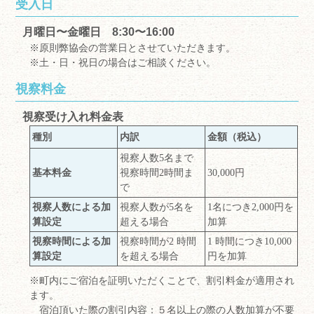
受入日
月曜日〜金曜日 8:30〜16:00
※原則弊協会の営業日とさせていただきます。
※土・日・祝日の場合はご相談ください。
視察料金
視察受け入れ料金表
種別
内訳
金額（税込）
視察人数5名まで
基本料金
視察時間2時間ま
30,000円
で
視察人数による加
視察人数が5名を
1名につき2,000円を
算設定
超える場合
加算
視察時間による加
視察時間が2 時間
1 時間につき10,000
算設定
を超える場合
円を加算
※町内にご宿泊を証明いただくことで、割引料金が適用され
ます。
宿泊頂いた際の割引内容：５名以上の際の人数加算が不要