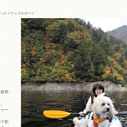
ック
> ウィズスポーツ
は群馬
川。
チャー
ので初