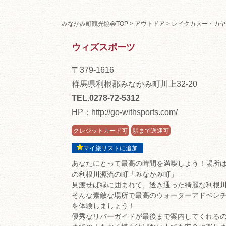
みなかみ町観光協会TOP
>
アウトドア
>
レイクカヌー・カヤ
ウィズスポーツ
〒379-1616
群馬県利根郡みなかみ町川上32-20
TEL.0278-72-5312
HP：
http://go-withsports.com/
クレジットカード可
駅まで送迎可
マイ旅リストに追加
あなたにとって最高の時間を満喫しよう！場所
の利根川源流の町「みなかみ町」
見渡せば緑に囲まれて、透き通った綺麗な利根
そんな素敵な場所で最高のウォーターアドベン
を体験しましょう！
優秀なリバーガイドが最後まで案内してくれる