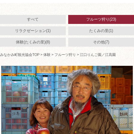
すべて
フルーツ狩り(23)
リラクゼーション(1)
たくみの里(1)
体験(たくみの里)(8)
その他(7)
みなかみ町観光協会TOP
>
体験
>
フルーツ狩り
> 江口りんご園／江高園