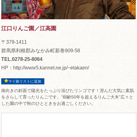
江口りんご園／江高園
〒379-1411
群馬県利根郡みなかみ町新巻909-58
TEL.0278-25-8064
HP：
http://www5.kannet.ne.jp/~etakaen/
マイ旅リストに追加
南向きの斜面で陽光をたっぷり浴びたリンゴです！澄んだ大気に素肌
をさらして育ったりんごです。”樹齢50年を超えるりんご大木”広々と
した園の中で秋のひとときをお過ごしください。