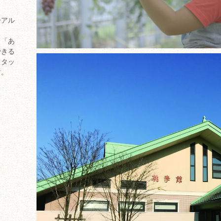
ーアル
」「あ
できる
スタッ
す。