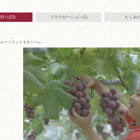
り(23)
リラクゼーション(1)
たくみの
フルーツランドモギトーレ