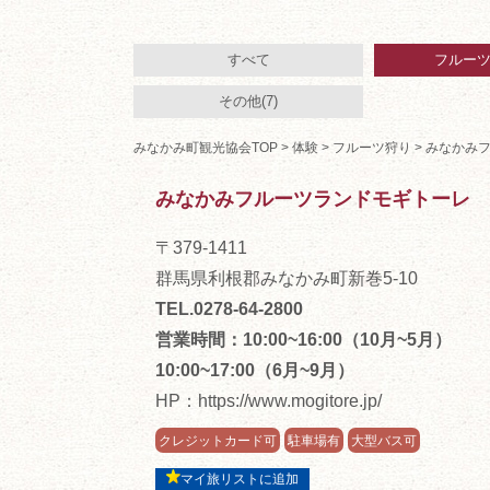
すべて
フルーツ狩
その他(7)
みなかみ町観光協会TOP
>
体験
>
フルーツ狩り
> みなかみ
みなかみフルーツランドモギトーレ
〒379-1411
群馬県利根郡みなかみ町新巻5-10
TEL.0278-64-2800
営業時間：10:00~16:00（10月~5月）
10:00~17:00（6月~9月）
HP：
https://www.mogitore.jp/
クレジットカード可
駐車場有
大型バス可
マイ旅リストに追加