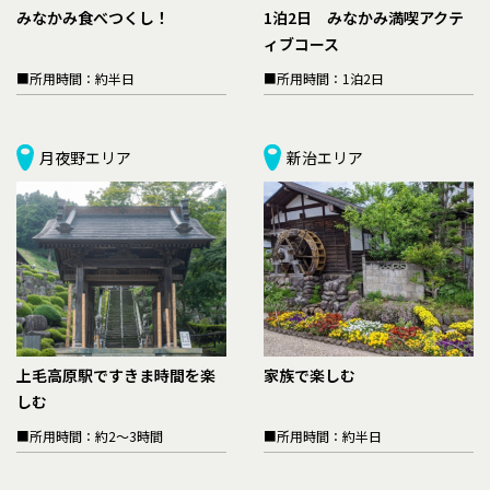
みなかみ食べつくし！
1泊2日 みなかみ満喫アクテ
ィブコース
■所用時間：約半日
■所用時間：1泊2日
月夜野エリア
新治エリア
上毛高原駅ですきま時間を楽
家族で楽しむ
しむ
■所用時間：約2～3時間
■所用時間：約半日