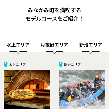
みなかみ町を満喫する
モデルコースをご紹介！
水上エリア
月夜野エリア
新治エリア
水上エリア
新治エリア