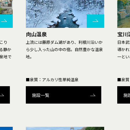
向山温泉
宝川
こり
上流には藤原ダム湖があり、利根川沿いか
日本武
る静か
ら少し入った山の中の宿。自然豊かな温泉
導かれ
泉地で
地。
一とい
■泉質：アルカリ性単純温泉
■泉質
施設一覧
施