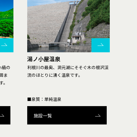
湯ノ小屋温泉
ｍ級の
利根川の最奥、洞元湖にそそぐ木の根沢渓
囲ま
流のほとりに湧く温泉です。
す。
■泉質：単純温泉
施設一覧