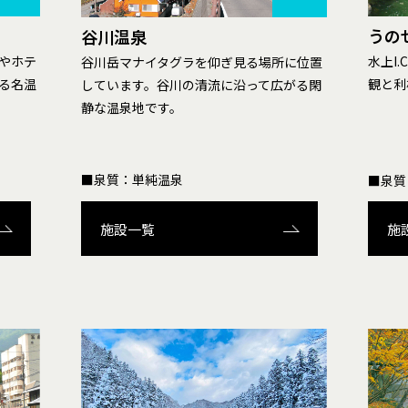
うの
谷川温泉
やホテ
水上I
谷川岳マナイタグラを仰ぎ見る場所に位置
る名温
観と利
しています。谷川の清流に沿って広がる閑
静な温泉地です。
■泉質：単純温泉
■泉質
施設一覧
施