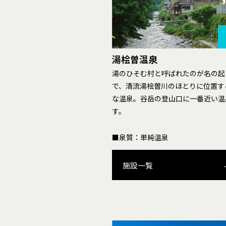
湯桧曽温泉
湯のひそむ村と呼ばれたのが名の起
で、清流湯桧曽川のほとりに位置す
な温泉。谷岳の登山口に一番近い温
す。
■泉質：単純温泉
施設一覧