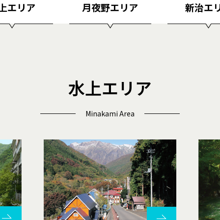
上エリア
月夜野エリア
新治エ
水上エリア
Minakami Area