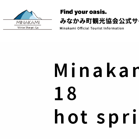
Minaka
18
hot spr