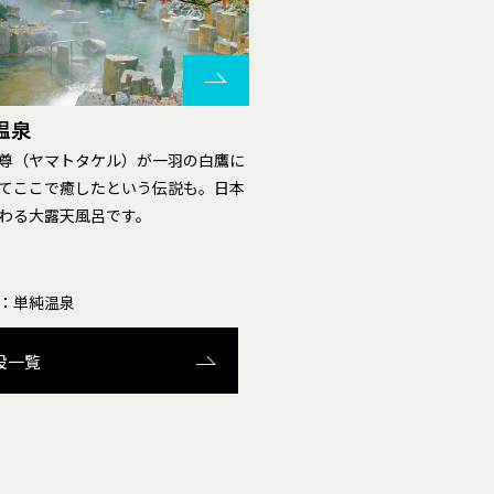
温泉
尊（ヤマトタケル）が一羽の白鷹に
てここで癒したという伝説も。日本
わる大露天風呂です。
：単純温泉
設一覧