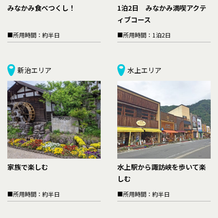
みなかみ食べつくし！
1泊2日 みなかみ満喫アクテ
ィブコース
■所用時間：約半日
■所用時間：1泊2日
新治エリア
水上エリア
家族で楽しむ
水上駅から諏訪峡を歩いて楽
しむ
■所用時間：約半日
■所用時間：約半日