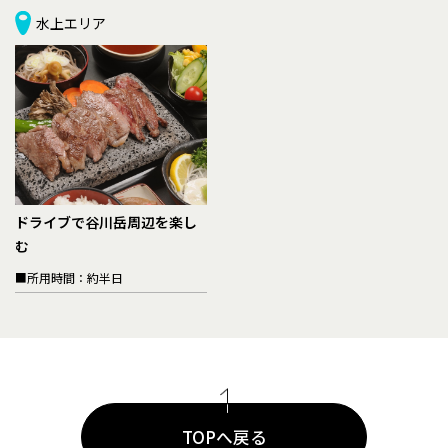
水上エリア
ドライブで谷川岳周辺を楽し
む
■所用時間：約半日
TOPへ戻る