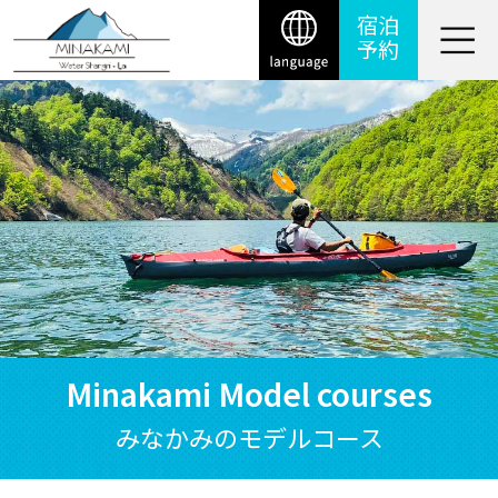
宿泊
予約
Minakami Model courses
みなかみのモデルコース