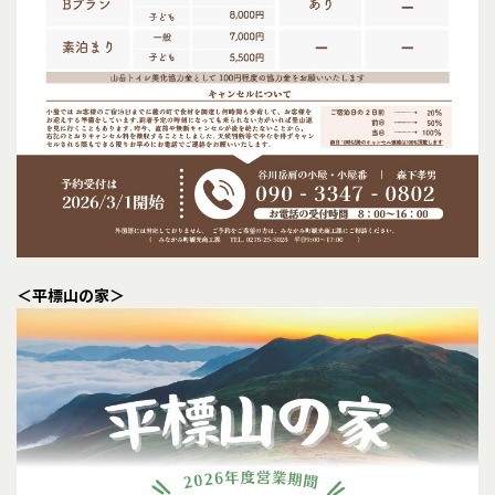
＜平標山の家＞