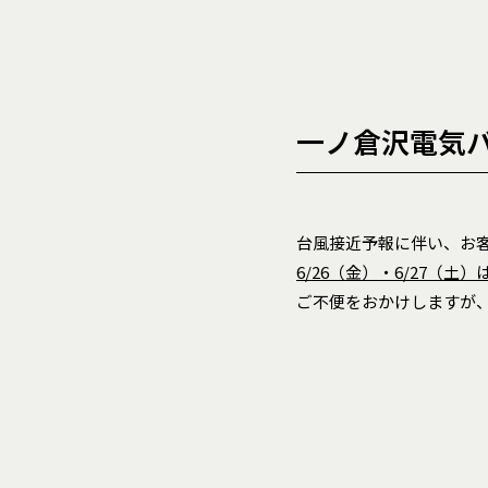
一ノ倉沢電気
台風接近予報に伴い、お
6/26
（金）・6/27（土
ご不便をおかけしますが