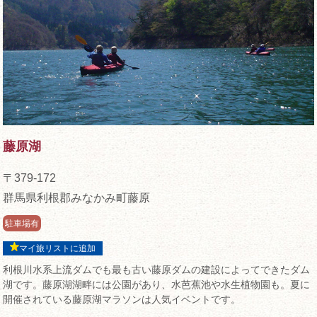
藤原湖
〒379-172
群馬県利根郡みなかみ町藤原
駐車場有
マイ旅リストに追加
利根川水系上流ダムでも最も古い藤原ダムの建設によってできたダム
湖です。藤原湖湖畔には公園があり、水芭蕉池や水生植物園も。夏に
開催されている藤原湖マラソンは人気イベントです。