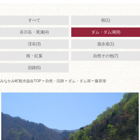
すべて
桜(1)
谷川岳・尾瀬(4)
ダム・ダム湖(9)
渓谷(3)
遊歩道(1)
桜・紅葉
自然その他(7)
旧跡(5)
みなかみ町観光協会TOP
>
自然・旧跡
>
ダム・ダム湖
> 藤原湖