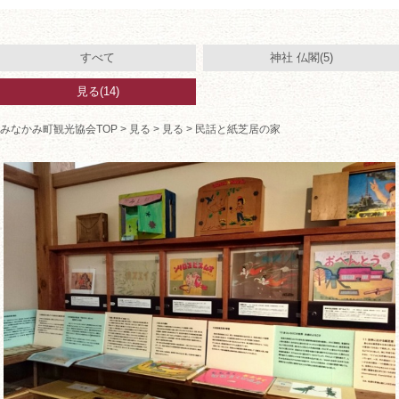
すべて
神社 仏閣(5)
見る(14)
みなかみ町観光協会TOP
>
見る
>
見る
> 民話と紙芝居の家