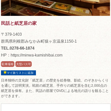
民話と紙芝居の家
〒379-1403
群馬県利根郡みなかみ町猿ヶ京温泉1150-1
TEL.0278-66-1874
HP：
https://minwa-kamishibai.com
駐車場有
大型バス可
マイ旅リストに追加
日本独特の文化財「紙芝居」の歴史を絵巻物、影絵、のぞきからくり
を通して説明実演。戦前の紙芝居、手作りの紙芝居を含む2,000点の
紙芝居を保有。また、民話の部屋でDVDによる地元の語りを観ること
ができます。