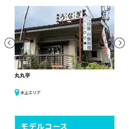
丸丸亭
源
水上エリア