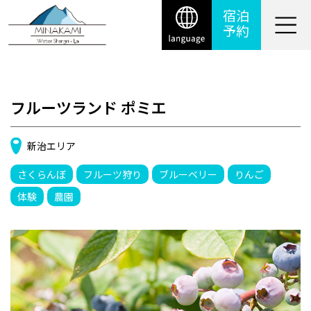
宿泊
予約
フルーツランド ポミエ
新治エリア
さくらんぼ
フルーツ狩り
ブルーベリー
りんご
体験
農園