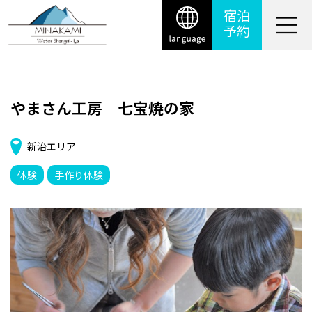
宿泊
予約
やまさん工房 七宝焼の家
新治エリア
体験
手作り体験