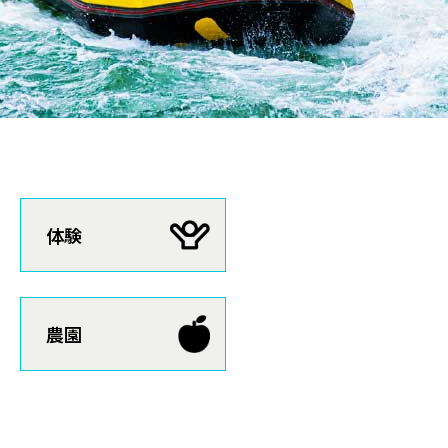
体験
農園