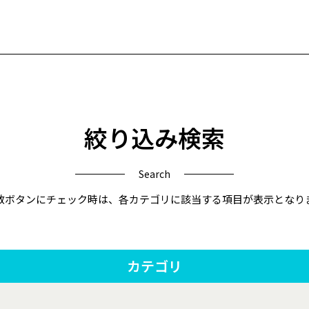
絞り込み検索
Search
数ボタンにチェック時は、
各カテゴリに該当する項目が表示となり
カテゴリ