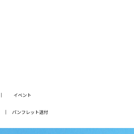
イベント
パンフレット送付