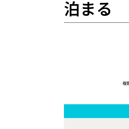
泊まる
複