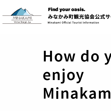
How do 
enjoy
Minakam