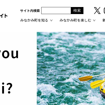
サイト内検索
みなかみ町を知る
みなかみ町を楽しむ
you
i?