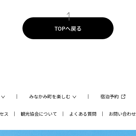
TOPへ戻る
みなかみ町を楽しむ
宿泊予約
セス
観光協会について
よくある質問
お問い合わせ