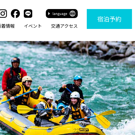
宿泊
予約
新着情報
イベント
交通アクセス