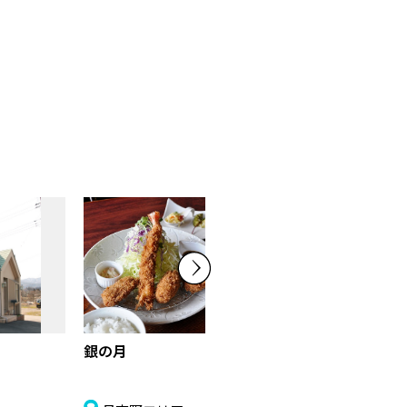
銀の月
釈迦の霊泉