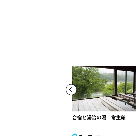
満留伊屋食堂
合宿と湯治の湯 常生館