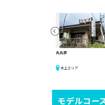
谷川温泉やど筦山
丸丸亭
水上エリア
水上エリア