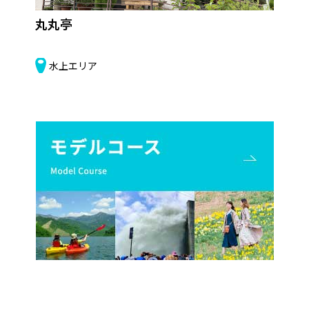
丸丸亭
源
水上エリア