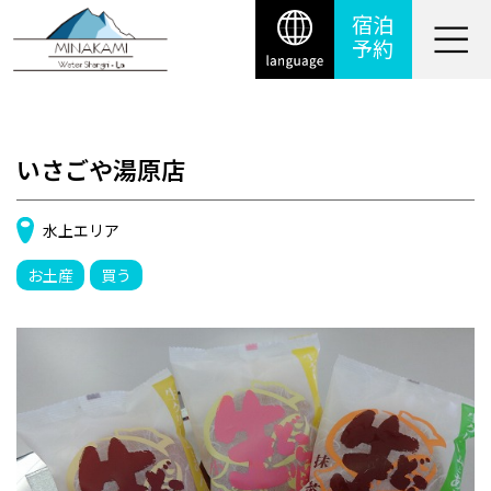
宿泊
予約
いさごや湯原店
水上エリア
お土産
買う