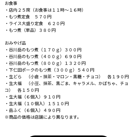
お食事
・店内２５席（お食事は１１時～１６時）
・もつ煮定食 ５７０円
・ライス大盛り定食 ６２０円
・もつ煮（単品）３８０円
おみやげ品
・谷川岳のもつ煮（１７０ｇ）３００円
・谷川岳のもつ煮（４００ｇ）６９０円
・谷川岳のもつ煮（８００ｇ）１３２０円
・下仁田ポークのもつ煮（３００ｇ）５４０円
・生どら （小倉・抹茶・マロン・黒糖・チョコ） 各１９０円
・生大福 （小豆、抹茶、黒ごま、キャラメル、かぼちゃ、チョ
コ） 各１５０円
・生大福（６個入）９１０円
・生大福（１０個入）１５１０円
・岳ふく（６個入）４９０円
※商品の価格は店舗により異なります。