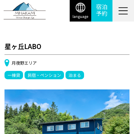
宿泊
予約
星ヶ丘LABO
月夜野エリア
一棟貸
民宿・ペンション
泊まる