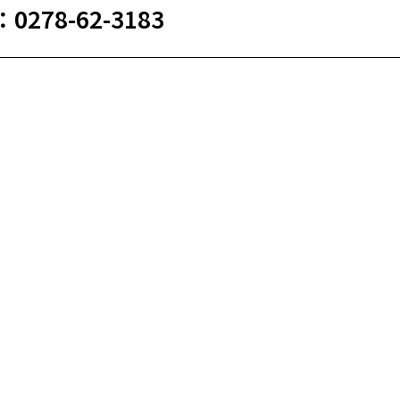
：0278-62-3183