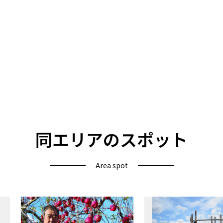
同エリアのスポット
Area spot