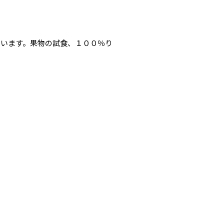
ています。果物の試食、１００％り