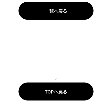
一覧へ戻る
TOPへ戻る