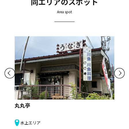
同エリアのスポット
Area spot
丸丸亭
源
水上エリア