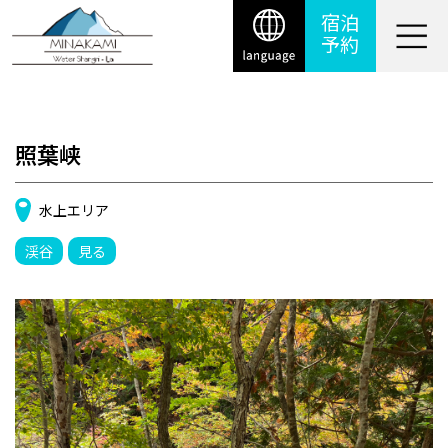
宿泊
予約
照葉峡
水上エリア
渓谷
見る