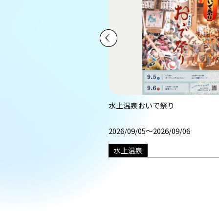
紀行館 水産学習館～フク
水上温泉おいで祭り
08/31
2026/09/05〜2026/09/06
水上温泉