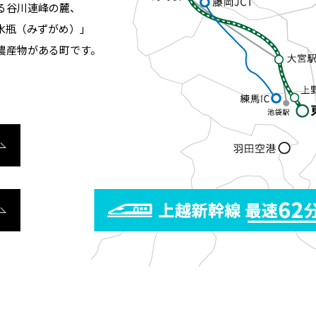
る谷川連峰の麓、
水瓶（みずがめ）」
農産物がある町です。