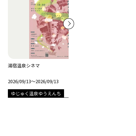
湯宿温泉シネマ
みなかみ上映
2026/09/13〜2026/09/13
2026/07/3
ゆじゅく温泉ゆうえんち
CANYON