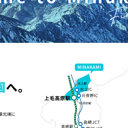
園
へ。
最北端に