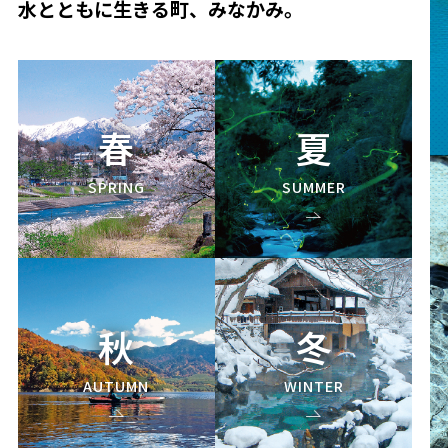
水とともに生きる町、みなかみ。
春
夏
SPRING
SUMMER
秋
冬
AUTUMN
WINTER