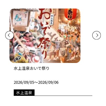
フ
水上温泉おいで祭り
月
2026/09/05〜2026/09/06
20
水上温泉