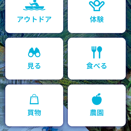
アウトドア
体験
見る
食べる
買物
農園