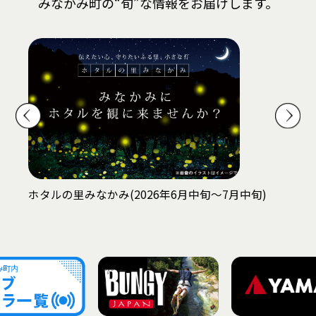
みなかみ町の“旬”な情報をお届けします。
ープン
ホタルの里みなかみ(2026年6月中旬〜7月中旬)
Pet 